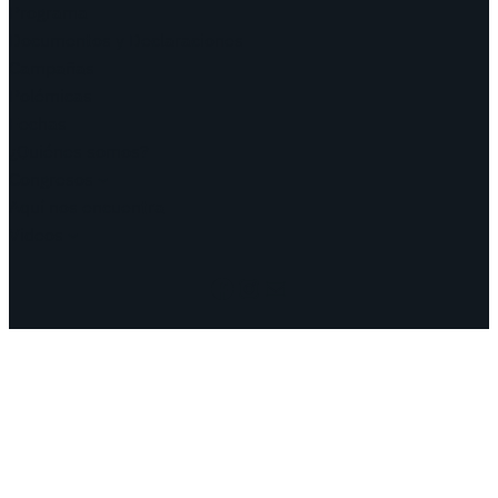
Programa
Documentos y Declaraciones
Campañas
Polémicas
Fechas
¿Quiénes somos?
Congresos
Aquí nos encuentra
Videos
Facebook
Instagram
Mail