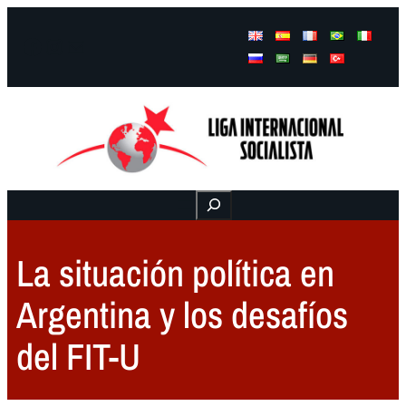
Facebook
Instagram
Mail
Buscar
La situación política en
Argentina y los desafíos
del FIT-U