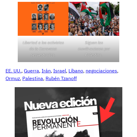
Libertad a los activistas
Siguen las
de la Caravana
movilizaciones por
secuestrados.
Palestina.
EE. UU.
, 
Guerra
, 
Irán
, 
Israel
, 
Líbano
, 
negociaciones
, 
Ormuz
, 
Palestina
, 
Rubén Tzanoff