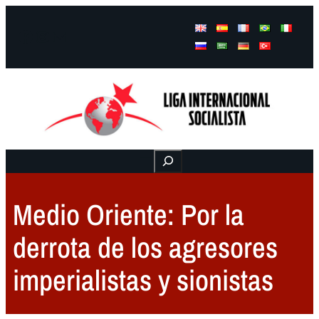
Facebook
Instagram
Mail
Buscar
Medio Oriente: Por la
derrota de los agresores
imperialistas y sionistas