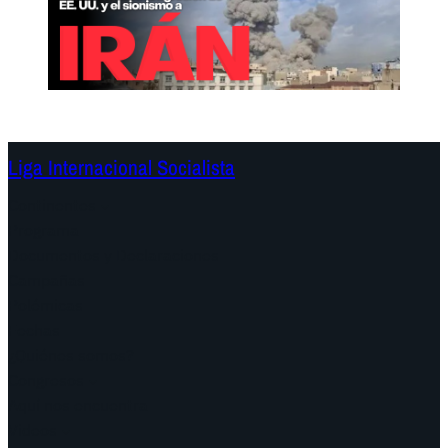
Liga Internacional Socialista
Continentes
Programa
Documentos y Declaraciones
Campañas
Polémicas
Fechas
¿Quiénes somos?
Congresos
Aquí nos encuentra
Videos