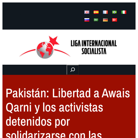
Facebook
Instagram
Mail
Buscar
Pakistán: Libertad a Awais
Qarni y los activistas
detenidos por
solidarizarse con las