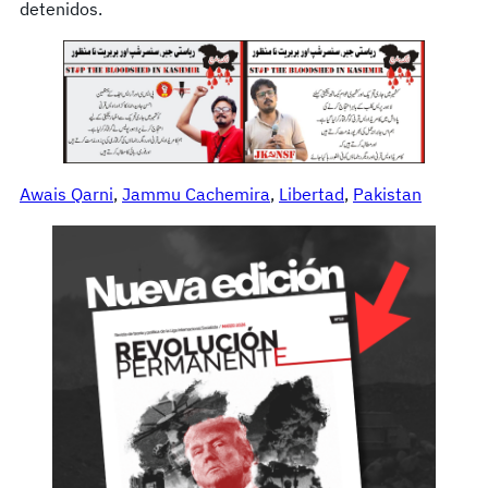
detenidos.
Awais Qarni
, 
Jammu Cachemira
, 
Libertad
, 
Pakistan