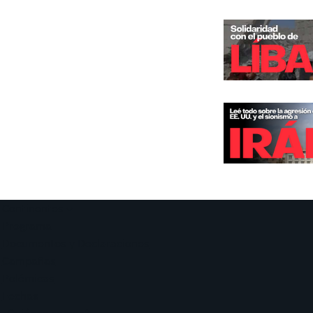
Continentes
Programa
Documentos y Declaraciones
Campañas
Polémicas
Fechas
¿Quiénes somos?