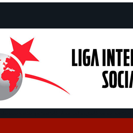
claraciones
Campañas
Polémicas
Fechas
¿Quiénes somos?
Con