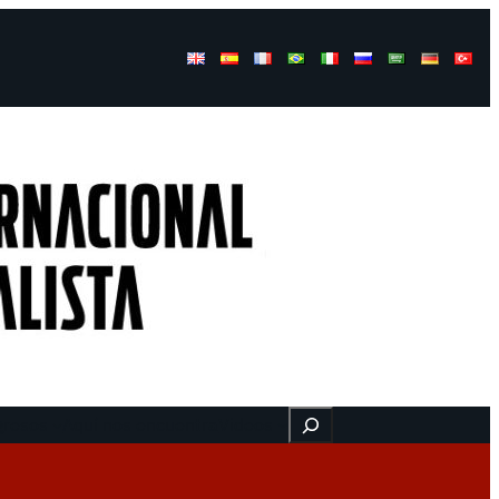
Buscar
gresos
Aquí nos encuentra
Videos