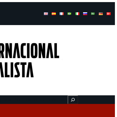
Buscar
gresos
Aquí nos encuentra
Videos