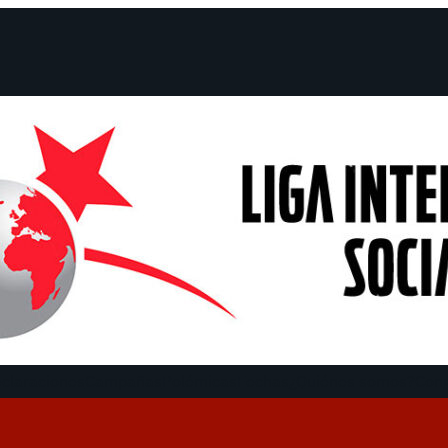
claraciones
Campañas
Polémicas
Fechas
¿Quiénes somos?
Con