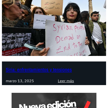
Siria: enfrentamientos y tensiones
:
marzo 13, 2025
Leer más
S
i
r
i