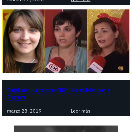
U
e
E
P
l
s
a
t
C
a
U
d
P
o
E
s
p
a
ñ
o
Cataluña: Ha nacido CUP-L’Hospitalet per la
l
Ruptura
:
R
:
marzo 28, 2019
Leer más
u
C
p
a
t