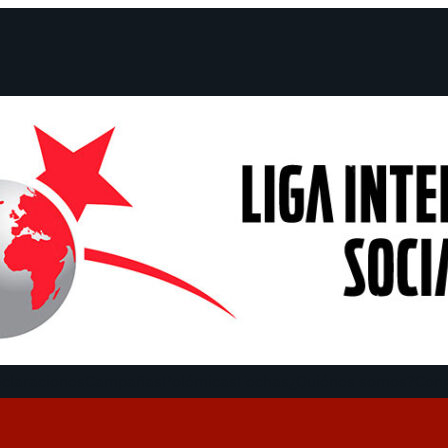
claraciones
Campañas
Polémicas
Fechas
¿Quiénes somos?
Con