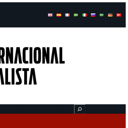
Buscar
gresos
Aquí nos encuentra
Videos