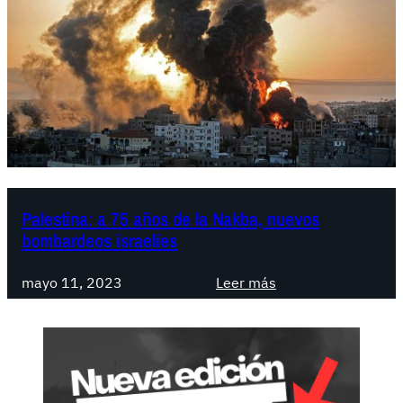
Palestina: a 75 años de la Nakba, nuevos
bombardeos israelíes
:
mayo 11, 2023
Leer más
P
a
l
e
s