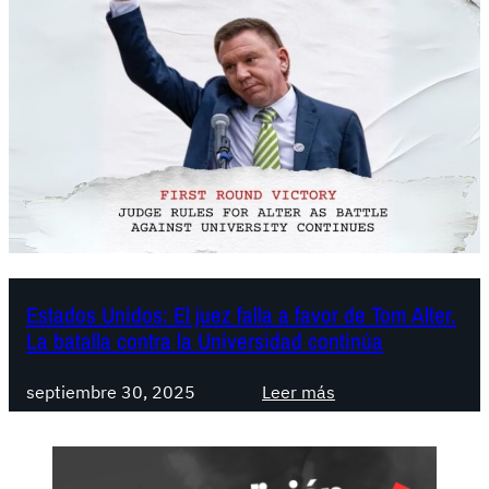
Estados Unidos: El juez falla a favor de Tom Alter.
La batalla contra la Universidad continúa
:
septiembre 30, 2025
Leer más
E
s
t