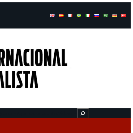
Buscar
gresos
Aquí nos encuentra
Videos