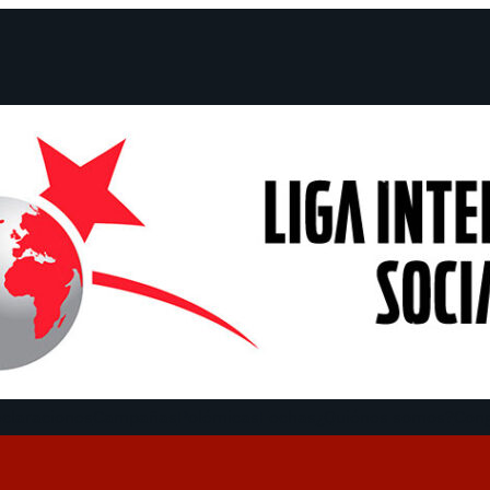
claraciones
Campañas
Polémicas
Fechas
¿Quiénes somos?
Con