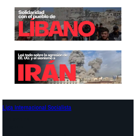
a
?
Liga Internacional Socialista
Continentes
Programa
Documentos y Declaraciones