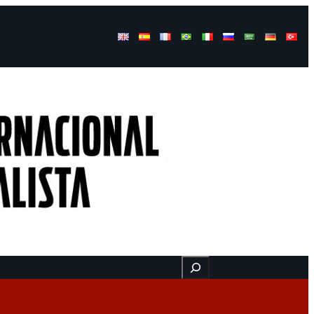
Buscar
gresos
Aquí nos encuentra
Videos