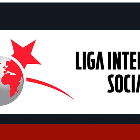
claraciones
Campañas
Polémicas
Fechas
¿Quiénes somos?
Con