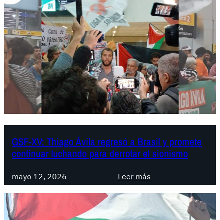
GSF-XV: Thiago Ávila regresó a Brasil y promete
continuar luchando para derrotar el sionismo
:
mayo 12, 2026
Leer más
G
S
F