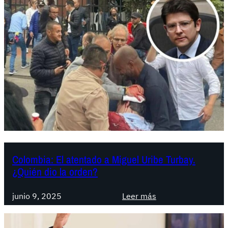
l
o
m
b
i
a
.
A
n
t
e
l
a
Colombia: El atentado a Miguel Uribe Turbay.
¿Quién dio la orden?
c
o
:
n
junio 9, 2025
Leer más
C
s
o
u