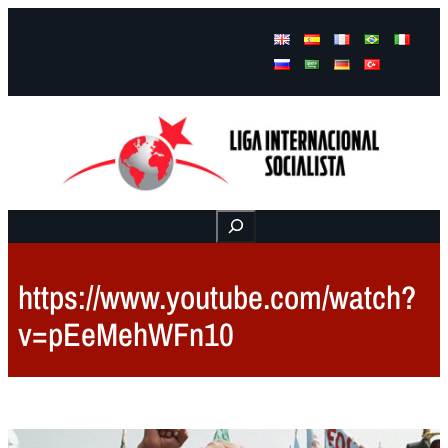
Facebook
Instagram
Mail
Buscar
https://www.youtube.com/watch?
v=pEeMehWFn10