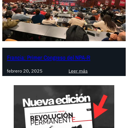
Francia: Primer Congreso del NPA-R
:
febrero 20, 2025
Leer más
F
r
a
n
c
i
a
: