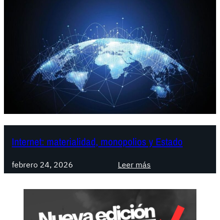
Internet: materialidad, monopolios y Estado
:
febrero 24, 2026
Leer más
I
n
t
e