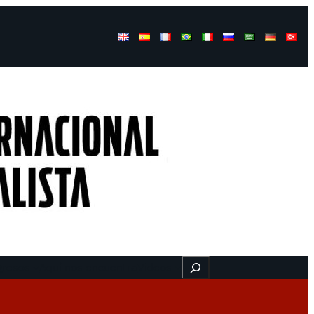
Buscar
gresos
Aquí nos encuentra
Videos