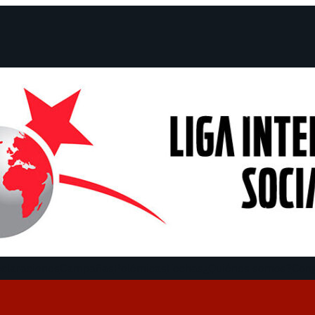
claraciones
Campañas
Polémicas
Fechas
¿Quiénes somos?
Con