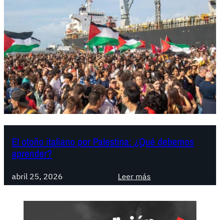
El otoño italiano por Palestina: ¿Qué debemos
aprender?
:
abril 25, 2026
Leer más
E
l
o