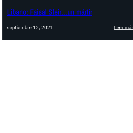
Libano: Faisal Sfeir…un mártir
septiembre 12, 2021
Leer má