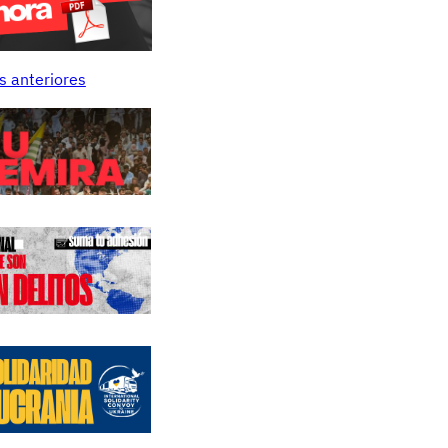
s anteriores