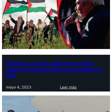
a
d
e
r
r
o
t
a
d
e
Argentina: La justicia sobreseyó en primera
l
instancia a Alejandro Bodart en la querella de la
s
DAIA
i
o
:
mayo 4, 2023
Leer más
n
A
i
r
s
g
m
e