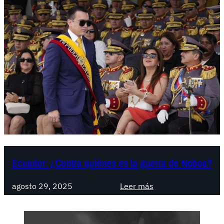
Ecuador: ¿Contra quiénes es la guerra de Noboa?
:
agosto 29, 2025
Leer más
E
c
u