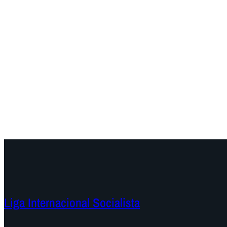
Liga Internacional Socialista