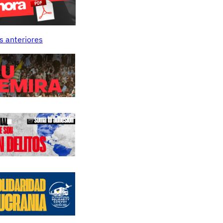
s anteriores