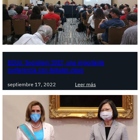
T
r
a
b
a
j
a
d
EEUU: Socialism 2022, una importante
o
conferencia con debates clave
r
e
:
septiembre 17, 2022
Leer más
s
E
a
E
u
U
t
U
o
:
m
S
o
o