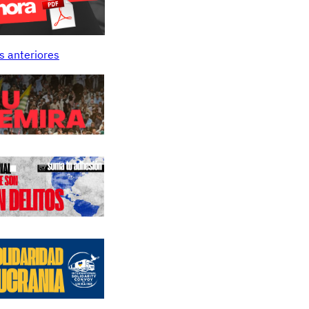
s anteriores