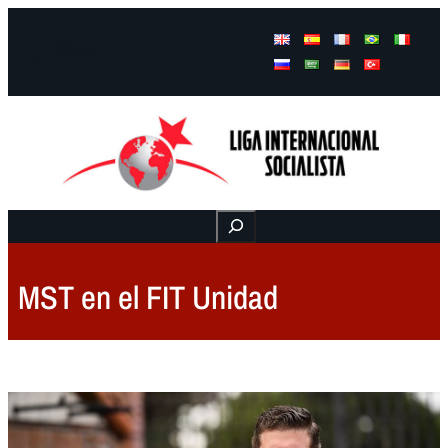
Facebook
Instagram
Mail
Buscar
MST en el FIT Unidad