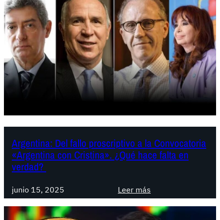
I
r
S
u
p
e
a
b
r
a
t
e
i
l
c
p
i
r
p
o
a
y
r
Argentina: Del fallo proscriptivo a la Convocatoria
e
«Argentina con Cristina». ¿Qué hace falta en
á
c
verdad?
d
t
e
o
:
junio 15, 2025
Leer más
l
d
A
a
e
r
F
R