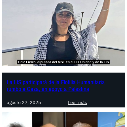
e
n
t
i
n
a
:
D
i
p
u
t
La LIS participará de la Flotilla Humanitaria
rumbo a Gaza, en apoyo a Palestina
a
d
:
o
agosto 27, 2025
Leer más
L
s
a
a
L
p