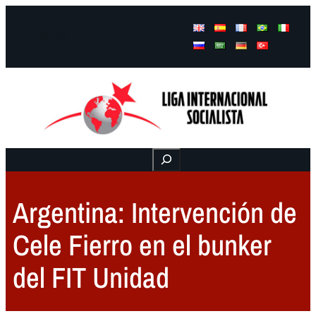
Facebook
Instagram
Mail
Buscar
Argentina: Intervención de
Cele Fierro en el bunker
del FIT Unidad