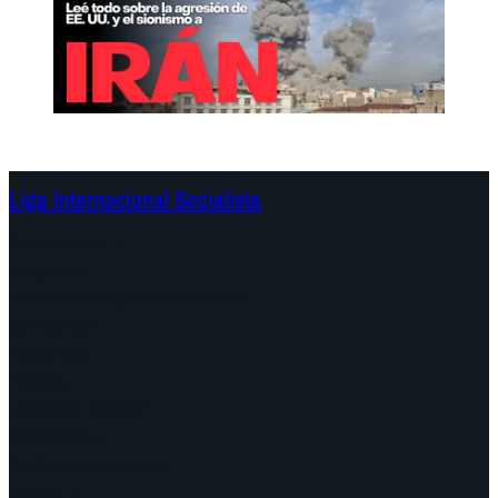
Liga Internacional Socialista
Continentes
Programa
Documentos y Declaraciones
Campañas
Polémicas
Fechas
¿Quiénes somos?
Congresos
Aquí nos encuentra
Videos