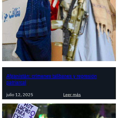
Afganistán: crímenes talibanes y represión
patriarcal
:
julio 12, 2025
Leer más
A
f
g