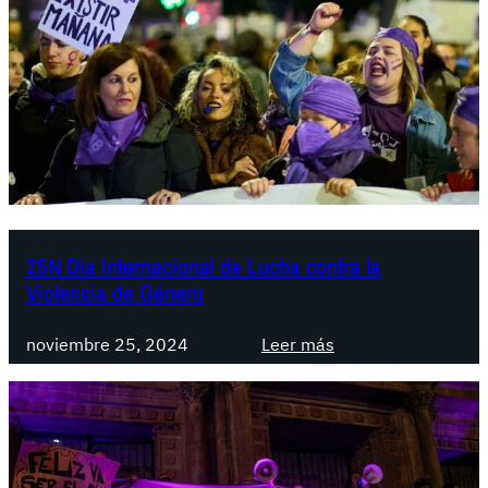
a
n
i
s
t
á
n
:
c
r
25N Dia Internacional de Lucha contra la
í
Violencia de Género
m
e
:
noviembre 25, 2024
Leer más
n
2
e
5
s
N
t
D
a
i