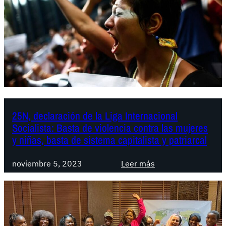
¡
g
T
e
o
n
m
t
a
i
m
n
o
a
s
:
l
A
25N, declaración de la Liga Internacional
a
Socialista: Basta de violencia contra las mujeres
c
s
y niñas, basta de sistema capitalista y patriarcal
á
c
e
a
:
noviembre 5, 2023
Leer más
s
l
2
t
l
5
a
e
N
m
s
,
o
e