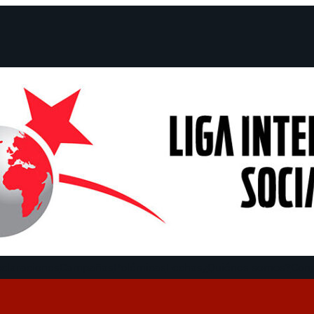
claraciones
Campañas
Polémicas
Fechas
¿Quiénes somos?
Con