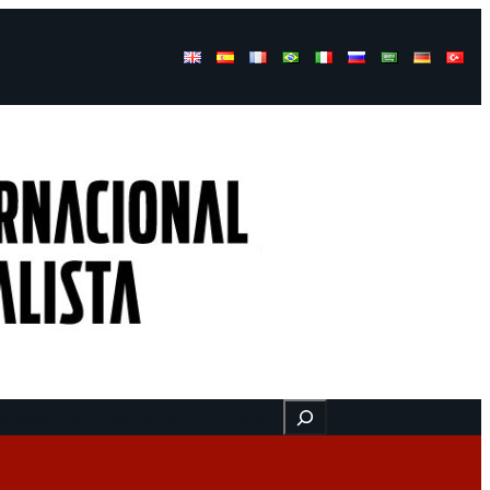
Buscar
gresos
Aquí nos encuentra
Videos