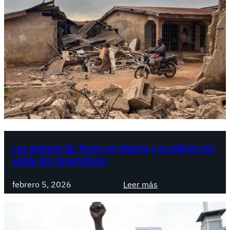
Los ataques de Trump en Nigeria y el callejón sin
salida del imperialismo
:
febrero 5, 2026
Leer más
L
o
s