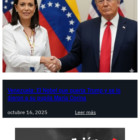
Venezuela: El Nobel que quería Trump y se lo
dieron a su pupila María Corina
:
octubre 16, 2025
Leer más
V
e
n