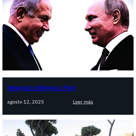
Netanyahu telefonea a Putin
:
agosto 12, 2025
Leer más
N
e
t
a