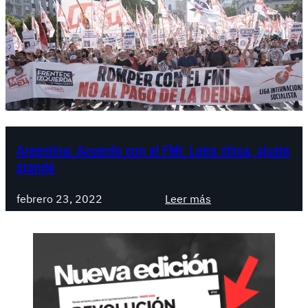
Argentina: Acuerdo con el FMI. Letra chica, ajuste
grande
:
febrero 23, 2022
Leer más
A
r
g
e
n
t