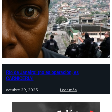
Río de Janeiro: ¡no es operación, es
CARNICERÍA!
:
octubre 29, 2025
Leer más
R
í
o