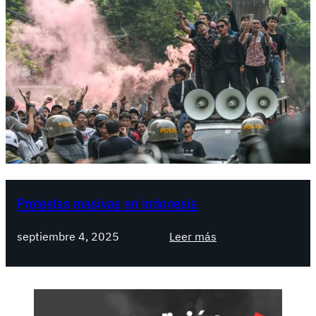
Protestas masivas en Indonesia
:
septiembre 4, 2025
Leer más
P
r
o
t