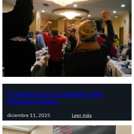
s
o
l
u
c
i
ó
n
d
e
l
a
L
III Congreso de la LIS: Resolución sobre
denuncias de género
i
g
:
a
diciembre 11, 2025
Leer más
I
I
I
n