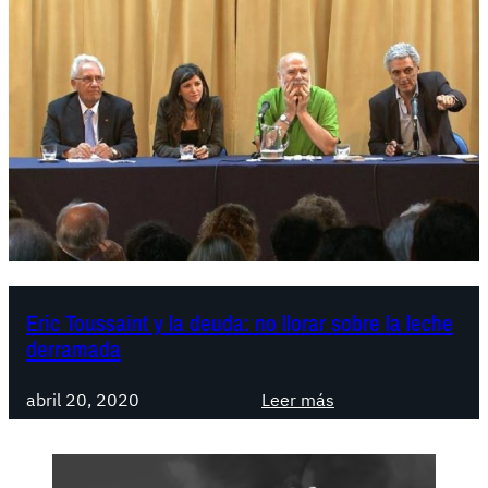
Eric Toussaint y la deuda: no llorar sobre la leche
derramada
:
abril 20, 2020
Leer más
E
r
i