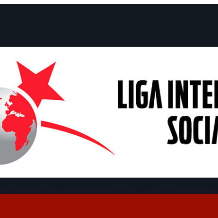
claraciones
Campañas
Polémicas
Fechas
¿Quiénes somos?
Con