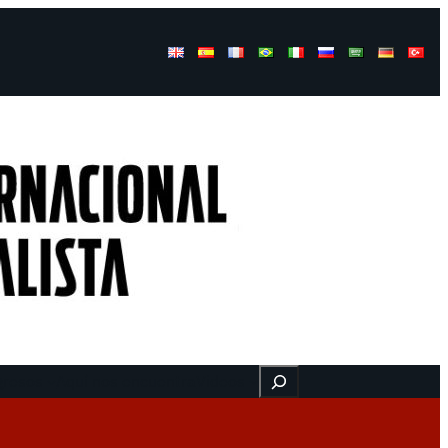
Buscar
gresos
Aquí nos encuentra
Videos