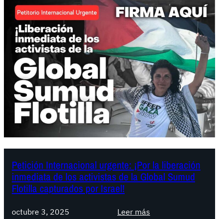
a
m
p
a
ñ
a
d
e
D
e
f
e
n
s
Petición Internacional urgente: ¡Por la liberación
inmediata de los activistas de la Global Sumud
a
Flotilla capturados por Israel!
S
i
:
octubre 3, 2025
Leer más
n