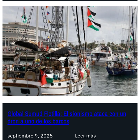
P
d
e
i
t
c
i
a
c
l
i
d
ó
e
n
P
I
a
n
k
t
i
e
s
r
t
n
á
a
Global Sumud Flotilla: El sionismo ataca con un
n
dron a uno de los barcos
c
:
i
L
:
o
septiembre 9, 2025
Leer más
l