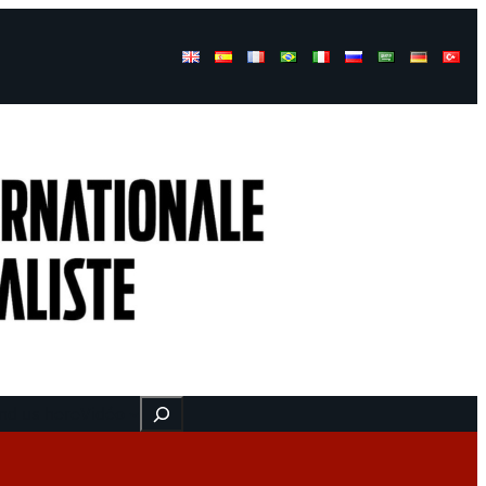
Buscar
nd us here
Vidéo