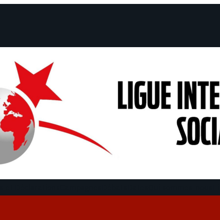
 et Déclarations
Campagnes
Débats
Dates
Qui sommes-nous
Fi