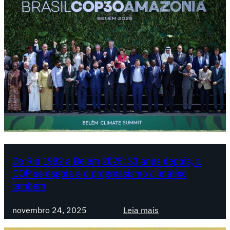
a
s
i
l
:
A
d
i
s
p
u
t
a
De Rio 1992 a Belém 2025: 33 anos depois, a
COP se esgota e o progressismo climático
p
também
e
l
:
novembro 24, 2025
Leia mais
o
D
f