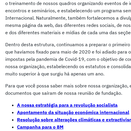
o treinamento de nossos quadros organizando eventos de i
encontros e seminários, e estabelecendo um programa s
Internacional. Naturalmente, também fortalecemos a divul
mesma página da web, das diferentes redes sociais, de no
e dos diferentes materiais e mídias de cada uma das seçõe
Dentro desta estrutura, continuamos a preparar o primeiro
que havíamos fixado para maio de 2020 e foi adiado para o 
impostas pela pandemia de Covid-19, com o objetivo de co
nossa organização, estabelecendo os estatutos e consolid
muito superior à que surgiu há apenas um ano.
Para que você possa saber mais sobre nossa organização,
documentos que saíram de nossa reunião de fundação.
A nossa estratégia para a revolução socialista
Apontamento da situação económica internacional
Resolução sobre alterações climáticas e extractivi
Campanha para o 8M