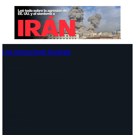
Liga Internacional Socialista
Continentes
Programa
Documentos y Declaraciones
Campañas
Polémicas
Fechas
¿Quiénes somos?
Congresos
Aquí nos encuentra
Videos