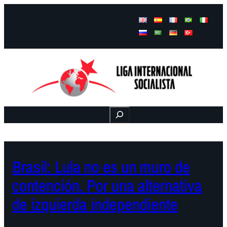
Facebook
Instagram
Mail
Buscar
Brasil: Lula no es un muro de
contención. Por una alternativa
de izquierda independiente