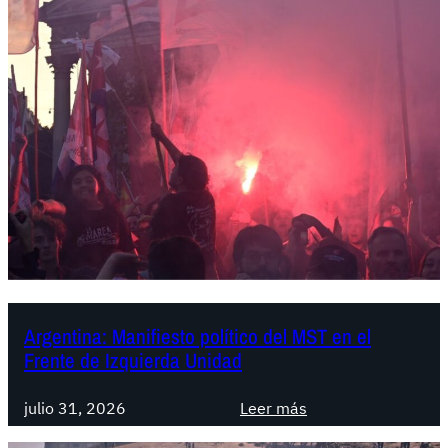
o
l
i
v
i
a
.
T
r
a
s
l
a
d
Argentina: Manifiesto político del MST en el
Frente de Izquierda Unidad
e
s
:
m
julio 31, 2026
Leer más
A
o