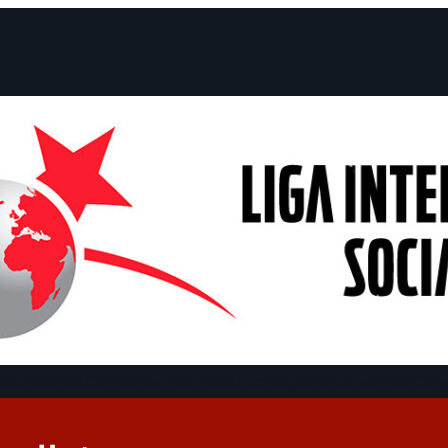
claraciones
Campañas
Polémicas
Fechas
¿Quiénes somos?
Con