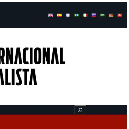
Buscar
gresos
Aquí nos encuentra
Videos