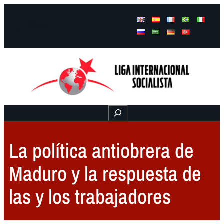
Facebook
Instagram
Mail
Buscar
La política antiobrera de
Maduro y la respuesta de
las y los trabajadores