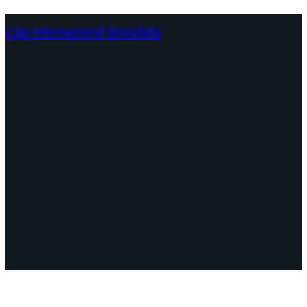
Liga Internacional Socialista
Continentes
Programa
Documentos y Declaraciones
Campañas
Polémicas
Fechas
¿Quiénes somos?
Congresos
Aquí nos encuentra
Videos
Facebook
Instagram
Mail