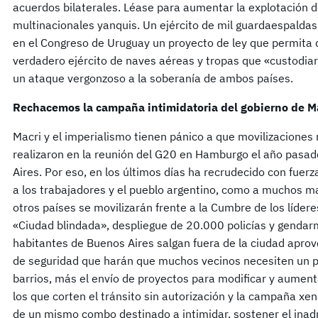
acuerdos bilaterales. Léase para aumentar la explotación de
multinacionales yanquis. Un ejército de mil guardaespaldas
en el Congreso de Uruguay un proyecto de ley que permita
verdadero ejército de naves aéreas y tropas que «custodiar
un ataque vergonzoso a la soberanía de ambos países.
Rechacemos la campaña intimidatoria del gobierno de M
Macri y el imperialismo tienen pánico a que movilizaciones
realizaron en la reunión del G20 en Hamburgo el año pasado
Aires. Por eso, en los últimos días ha recrudecido con fuer
a los trabajadores y el pueblo argentino, como a muchos m
otros países se movilizarán frente a la Cumbre de los lídere
«Ciudad blindada», despliegue de 20.000 policías y genda
habitantes de Buenos Aires salgan fuera de la ciudad aprov
de seguridad que harán que muchos vecinos necesiten un pa
barrios, más el envío de proyectos para modificar y aument
los que corten el tránsito sin autorización y la campaña xe
de un mismo combo destinado a intimidar, sostener el inad