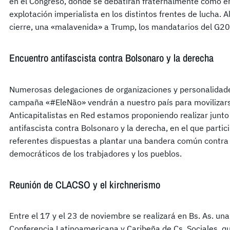
en el Congreso, donde se debatirán fraternalmente como en
explotación imperialista en los distintos frentes de lucha. Al
cierre, una «malavenida» a Trump, los mandatarios del G20 
Encuentro antifascista contra Bolsonaro y la derecha
Numerosas delegaciones de organizaciones y personalidades
campaña «#EleNão» vendrán a nuestro país para movilizars
Anticapitalistas en Red estamos proponiendo realizar junto a
antifascista contra Bolsonaro y la derecha, en el que partic
referentes dispuestas a plantar una bandera común contra
democráticos de los trabjadores y los pueblos.
Reunión de CLACSO y el kirchnerismo
Entre el 17 y el 23 de noviembre se realizará en Bs. As. u
Conferencia Latinoamericana y Caribeña de Cs. Sociales, qu