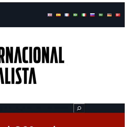
Buscar
gresos
Aquí nos encuentra
Videos