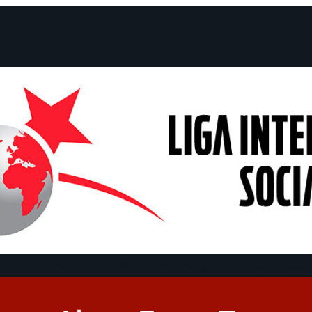
claraciones
Campañas
Polémicas
Fechas
¿Quiénes somos?
Con