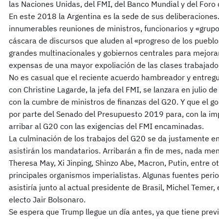
las Naciones Unidas, del FMI, del Banco Mundial y del Foro 
En este 2018 la Argentina es la sede de sus deliberaciones
innumerables reuniones de ministros, funcionarios y «grupos
cáscara de discursos que aluden al «progreso de los pueblos»
grandes multinacionales y gobiernos centrales para mejorar
expensas de una mayor expoliación de las clases trabajador
No es casual que el reciente acuerdo hambreador y entregui
con Christine Lagarde, la jefa del FMI, se lanzara en julio 
con la cumbre de ministros de finanzas del G20. Y que el go
por parte del Senado del Presupuesto 2019 para, con la imp
arribar al G20 con las exigencias del FMI encaminadas.
La culminación de los trabajos del G20 se da justamente en 
asistirán los mandatarios. Arribarán a fin de mes, nada m
Theresa May, Xi Jinping, Shinzo Abe, Macron, Putin, entre ot
principales organismos imperialistas. Algunas fuentes peri
asistiría junto al actual presidente de Brasil, Michel Temer
electo Jair Bolsonaro.
Se espera que Trump llegue un día antes, ya que tiene prev