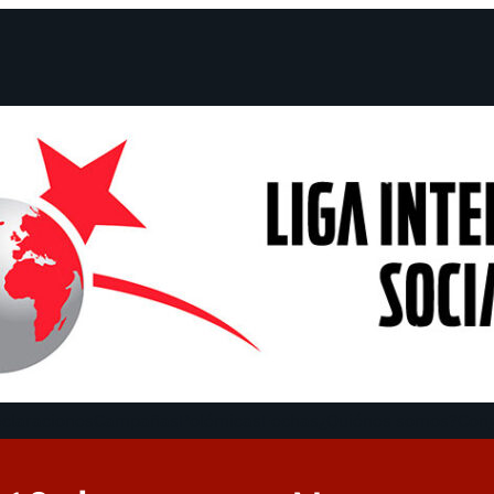
claraciones
Campañas
Polémicas
Fechas
¿Quiénes somos?
Con