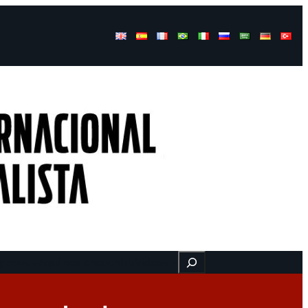
Buscar
gresos
Aquí nos encuentra
Videos