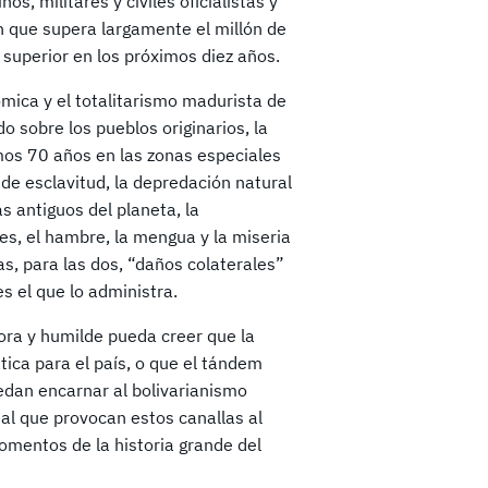
os, militares y civiles oficialistas y
n que supera largamente el millón de
 superior en los próximos diez años.
nómica y el totalitarismo madurista de
o sobre los pueblos originarios, la
timos 70 años en las zonas especiales
 de esclavitud, la depredación natural
 antiguos del planeta, la
es, el hambre, la mengua y la miseria
as, para las dos, “daños colaterales”
s el que lo administra.
ora y humilde pueda creer que la
ca para el país, o que el tándem
edan encarnar al bolivarianismo
ial que provocan estos canallas al
omentos de la historia grande del