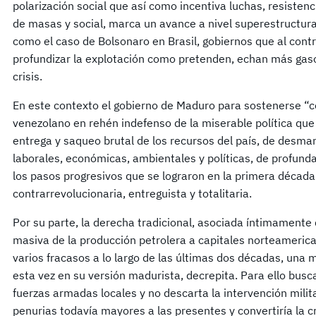
polarización social que así como incentiva luchas, resisten
de masas y social, marca un avance a nivel superestructura
como el caso de Bolsonaro en Brasil, gobiernos que al contra
profundizar la explotación como pretenden, echan más gasoli
crisis.
En este contexto el gobierno de Maduro para sostenerse “c
venezolano en rehén indefenso de la miserable política que 
entrega y saqueo brutal de los recursos del país, de desma
laborales, económicas, ambientales y políticas, de profund
los pasos progresivos que se lograron en la primera década d
contrarrevolucionaria, entreguista y totalitaria.
Por su parte, la derecha tradicional, asociada íntimamente 
masiva de la producción petrolera a capitales norteamerican
varios fracasos a lo largo de las últimas dos décadas, una
esta vez en su versión madurista, decrepita. Para ello busc
fuerzas armadas locales y no descarta la intervención milita
penurias todavía mayores a las presentes y convertiría la c