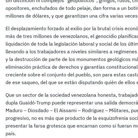
sin distinción ni complejos “geopolíticos”, gringos, rusos, chin
opositores, enchufados de todo pelaje, dan forma a un botí
millones de dólares, y que garantizan una cifra varias veces
El desplazamiento forzado al exilio por la brutal crisis eco
más de tres millones de venezolanos, el genocidio planificad
liquidación de toda la legislación laboral y social de los úl
llevando a los trabajadores a niveles similares a regímenes
y la destrucción de parte de los monumentos geológicos más
eliminación práctica de derechos y garantías constitucional
creciente sobre el conjunto del pueblo, son para estas cast
de ese saqueo, del que se están disputando quién de ellos e
Que un sector de la sociedad venezolana honesta, trabajad
dupla Guaidó-Trump puede representar una salida democráti
Maduro – Diosdado – El Aissami – Rodríguez – Militares, pu
progresivo, no es más que producto de la esquizofrenia soc
presentar la farsa grotesca que encarnan como si fueran m
país.