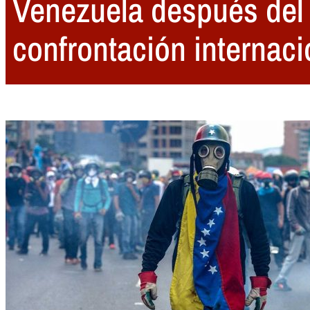
Venezuela después del
confrontación internaci