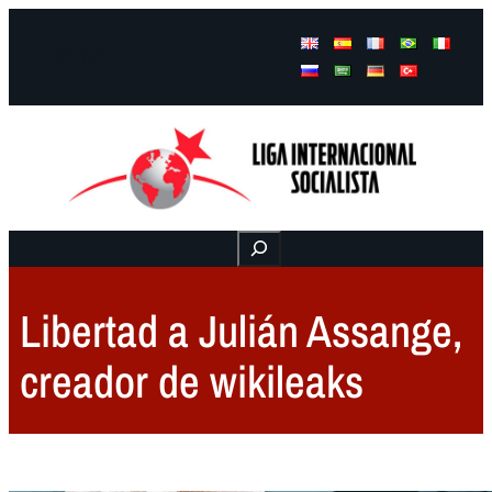
Facebook
Instagram
Mail
Buscar
Libertad a Julián Assange,
creador de wikileaks