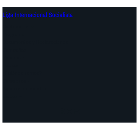
Liga Internacional Socialista
Continentes
Programa
Documentos y Declaraciones
Campañas
Polémicas
Fechas
¿Quiénes somos?
Congresos
Aquí nos encuentra
Videos
Facebook
Instagram
Mail